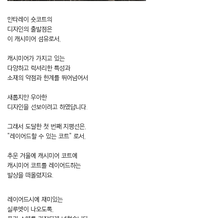
만타레이 숏코트의
디자인의 출발점은
이 캐시미어 섬유로서,
캐시미어가 가지고 있는
다양하고 럭셔리한 특성과
소재의 약점과 한계를 뛰어넘어서
새롭지만 우아한
디자인을 선보이려고 하였답니다.
그래서 도달한 첫 번째 지평선은,
"레이어드할 수 있는 코트" 로서,
추운 겨울에 캐시미어 코트에
캐시미어 코트를 레이어드하는
발상을 떠올렸지요.
레이어드시에 재미있는
실루엣이 나오도록,