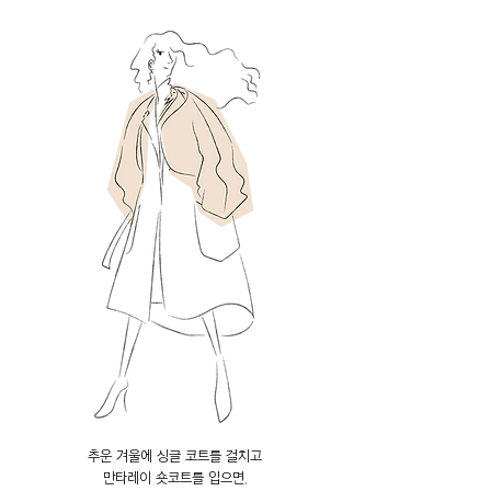
추운 겨울에
싱글 코트를 걸치고
만타레이 숏코트를 입으면,