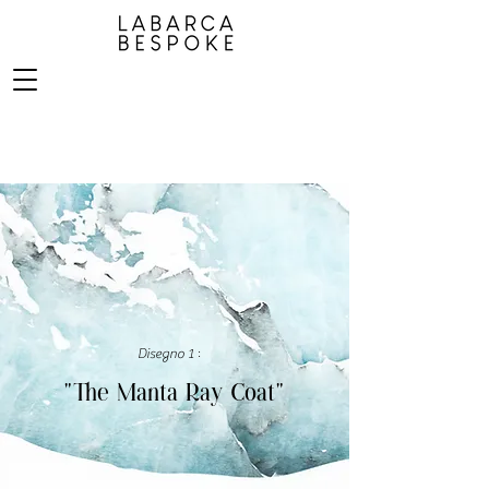
Disegno 1
:
"The Manta Ray Coat"